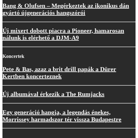
Bang & Olufsen – Megérkeztek az ikonikus dán
gyártó újgenerációs hangszórói
Új mixert dobott piacra a Pioneer, hamarosan
nálunk is elérhető a DJM-A9
Koncertek
Pete & Bas, azaz a brit drill papák a Dürer
Kertben koncerteznek
Új albumával érkezik a The Rumjacks
Egy generáció hangja, a legendás énekes,
Morrissey harmadszor tér vissza Budapestre