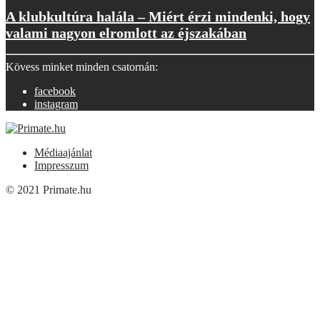
A klubkultúra halála – Miért érzi mindenki, hogy
valami nagyon elromlott az éjszakában
Kövess minket minden csatornán:
facebook
instagram
Médiaajánlat
Impresszum
© 2021 Primate.hu