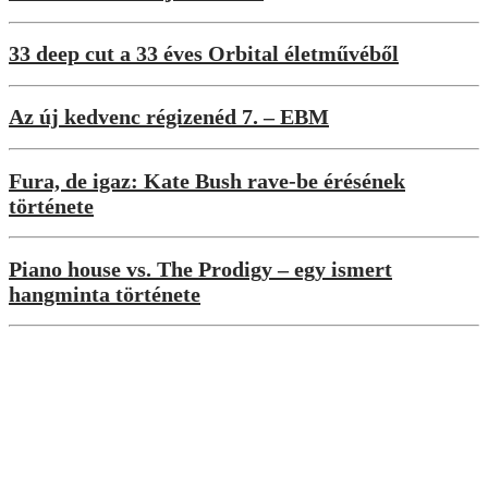
33 deep cut a 33 éves Orbital életművéből
Az új kedvenc régizenéd 7. – EBM
Fura, de igaz: Kate Bush rave-be érésének
története
Piano house vs. The Prodigy – egy ismert
hangminta története
Berlin Calling
Berlin Calling 30 – 24 óra a Berghainban
Interjúk
„Nem a trendeket követtem, hanem