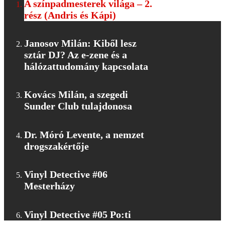
A színpadmesterek világa – 2.
rész (Andris és Kápi)
Janosov Milán: Kiből lesz
sztár DJ? Az e-zene és a
hálózattudomány kapcsolata
Kovács Milán, a szegedi
Sunder Club tulajdonosa
Dr. Móró Levente, a nemzet
drogszakértője
Vinyl Detective #06
Mesterházy
Vinyl Detective #05 Po:ti