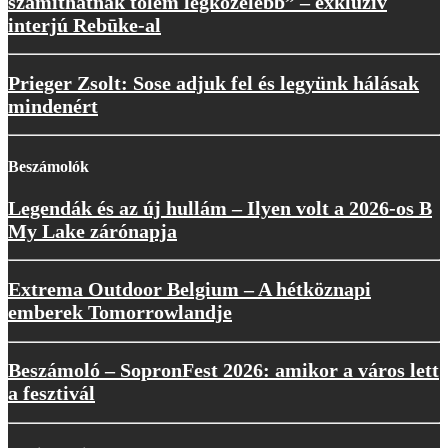
számíthatnak tőlem legközelebb” – exkluzív
interjú Rebūke-al
Prieger Zsolt: Sose adjuk fel és legyünk hálásak
mindenért
Beszámolók
Legendák és az új hullám – Ilyen volt a 2026-os B
My Lake zárónapja
Extrema Outdoor Belgium – A hétköznapi
emberek Tomorrowlandje
Beszámoló – SopronFest 2026: amikor a város lett
a fesztivál