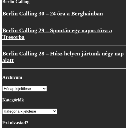
Berlin Calling
Berlin Calling 30 – 24 óra a Berghainban
Berlin Calling 29 – Spontán egy napos túra a
Tresorba
Berlin Calling 28 – Húsz helyen jártunk négy nap
alatt
Archívum
Archívum
Kategóriák
Kategóriák
Ezt olvastad?