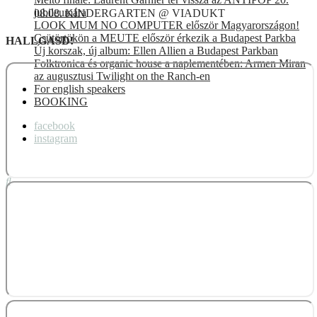
jubileumára
08.08. KINDERGARTEN @ VIADUKT
LOOK MUM NO COMPUTER először Magyarországon!
Csütörtökön a MEUTE először érkezik a Budapest Parkba
HALLGASD!
Új korszak, új album: Ellen Allien a Budapest Parkban
Folktronica és organic house a naplementében: Armen Miran
az augusztusi Twilight on the Ranch-en
For english speakers
BOOKING
facebook
instagram