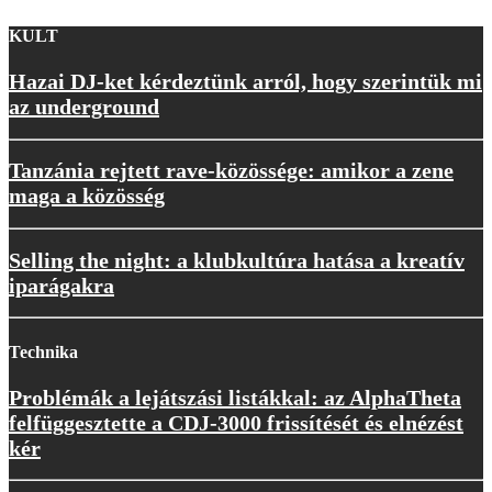
KULT
Hazai DJ-ket kérdeztünk arról, hogy szerintük mi
az underground
Tanzánia rejtett rave-közössége: amikor a zene
maga a közösség
Selling the night: a klubkultúra hatása a kreatív
iparágakra
Technika
Problémák a lejátszási listákkal: az AlphaTheta
felfüggesztette a CDJ-3000 frissítését és elnézést
kér