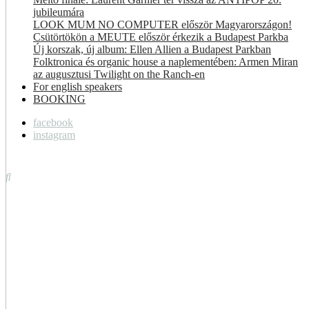
jubileumára
LOOK MUM NO COMPUTER először Magyarországon!
Csütörtökön a MEUTE először érkezik a Budapest Parkba
Új korszak, új album: Ellen Allien a Budapest Parkban
Folktronica és organic house a naplementében: Armen Miran
az augusztusi Twilight on the Ranch-en
For english speakers
BOOKING
facebook
instagram