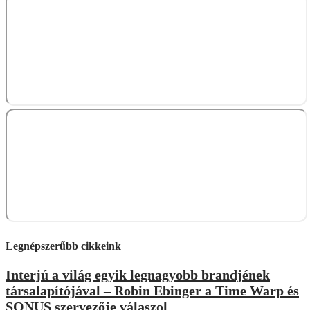
Legnépszerűbb cikkeink
Interjú a világ egyik legnagyobb brandjének
társalapítójával – Robin Ebinger a Time Warp és
SONUS szervezője válaszol