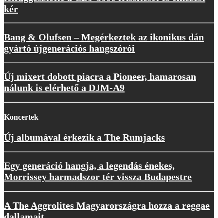
kér
Bang & Olufsen – Megérkeztek az ikonikus dán
gyártó újgenerációs hangszórói
Új mixert dobott piacra a Pioneer, hamarosan
nálunk is elérhető a DJM-A9
Koncertek
Új albumával érkezik a The Rumjacks
Egy generáció hangja, a legendás énekes,
Morrissey harmadszor tér vissza Budapestre
A The Aggrolites Magyarországra hozza a reggae
dallamait