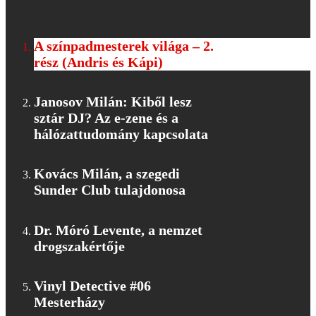
A színpadmesterek világa – 2.
rész (Andris és Kápi)
Janosov Milán: Kiből lesz
sztár DJ? Az e-zene és a
hálózattudomány kapcsolata
Kovács Milán, a szegedi
Sunder Club tulajdonosa
Dr. Móró Levente, a nemzet
drogszakértője
Vinyl Detective #06
Mesterházy