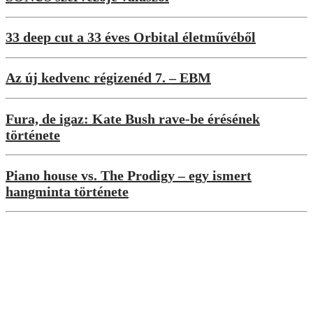
33 deep cut a 33 éves Orbital életművéből
Az új kedvenc régizenéd 7. – EBM
Fura, de igaz: Kate Bush rave-be érésének
története
Piano house vs. The Prodigy – egy ismert
hangminta története
Interjúk
„A rajongók sosem tudhatják igazán,
mire számíthatnak tőlem legközelebb” –
exkluzív interjú Rebūke-al