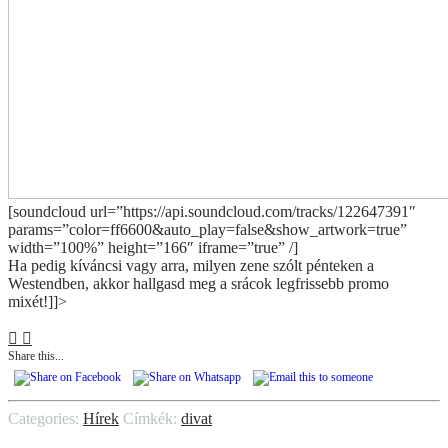
[soundcloud url=”https://api.soundcloud.com/tracks/122647391″
params=”color=ff6600&auto_play=false&show_artwork=true”
width=”100%” height=”166″ iframe=”true” /]
Ha pedig kíváncsi vagy arra, milyen zene szólt pénteken a
Westendben, akkor hallgasd meg a srácok legfrissebb promo
mixét!]]>
Share this...
Categories:
Hírek
Címkék:
divat