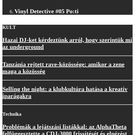
Vinyl Detective #05 Po:ti
KULT
Hazai DJ-ket kérdeztünk arról, hogy szerintük mi
az underground
Tanzánia rejtett rave-közössége: amikor a zene
maga a közösség
Selling the night: a klubkultúra hatása a kreatív
iparágakra
Technika
Problémák a lejátszási listákkal: az AlphaTheta
felfüggesztette a CDJ-3000 frissítését és elnézést