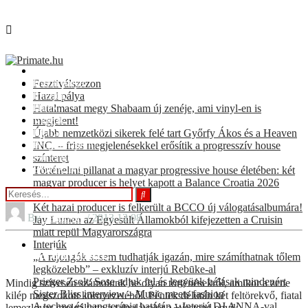
Fesztiválszezon
Hazai pálya
Fesztiválszezon
Interjúk
Hazai pálya
Hírek
Hatalmasat megy Shabaam új zenéje, ami vinyl-en is
Videók
megjelent!
KULT
Újabb nemzetközi sikerek felé tart Győrfy Ákos és a Heaven
Programajánló
INC. – friss megjelenésekkel erősítik a progresszív house
For english speakers
színteret
BOOKING
Történelmi pillanat a magyar progressive house életében: két
magyar producer is helyet kapott a Balance Croatia 2026
hivatalos válogatásán
Két hazai producer is felkerült a BCCO új válogatásalbumára!
By
bendover
/ 2013.12.08.
Jay Lumen az Egyesült Államokból kifejezetten a Cruisin
miatt repül Magyarországra
Interjúk
Buli a boltban!
„A rajongók sosem tudhatják igazán, mire számíthatnak tőlem
legközelebb” – exkluzív interjú Rebūke-al
Prieger Zsolt: Sose adjuk fel és legyünk hálásak mindenért
Mindig szívesen számolunk be olyan történésekről, amikor a zene
Sister Bliss interview – Music meets fashion
kilép megszokott környezetéből. Péntek délután két feltörekvő, fiatal
A techno és hangterápia határán – Interjú DJ ANNA-val
lemezlovas szolgáltatta a talpalávalót a Westend egyik