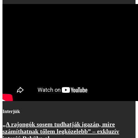
Interjúk
„A rajongók sosem tudhatják igazán, mire
számíthatnak tőlem legközelebb” – exkluzív