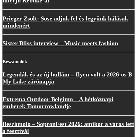
interjú Rebūke-al
Prieger Zsolt: Sose adjuk fel és legyünk hálásak
mindenért
Sister Bliss interview – Music meets fashion
Beszámolók
Legendák és az új hullám – Ilyen volt a 2026-os B
My Lake zárónapja
Extrema Outdoor Belgium – A hétköznapi
emberek Tomorrowlandje
Beszámoló – SopronFest 2026: amikor a város lett
a fesztivál