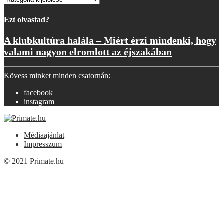
Ezt olvastad?
A klubkultúra halála – Miért érzi mindenki, hogy
valami nagyon elromlott az éjszakában
Kövess minket minden csatornán:
facebook
instagram
Médiaajánlat
Impresszum
© 2021 Primate.hu