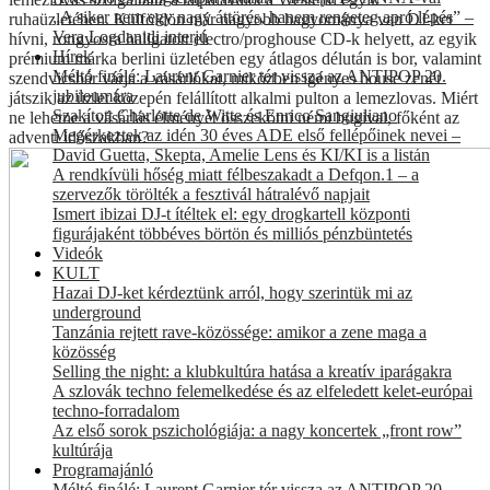
„A siker nem egy nagy áttörés, hanem rengeteg apró lépés” –
ruhaüzletében. Külföldön már nagyobb hagyománya van DJ-ket
Vera Logdanidi interjú
hívni, rongyosra hallgatott electro/proghouse CD-k helyett, az egyik
Hírek
prémium márka berlini üzletében egy átlagos délután is bor, valamint
Méltó finálé: Laurent Garnier tér vissza az ANTIPOP 20.
szendvicsbár várja a vásárlókat, miközben igényes house zenét
jubileumára
játszik az üzlet közepén felállított alkalmi pulton a lemezlovas. Miért
Szakított Charlotte de Witte és Enrico Sangiuliano
ne lehetne a vásárlás élményét összekötni némi bugival, főként az
Megérkeztek az idén 30 éves ADE első fellépőinek nevei –
adventi időszakban?
David Guetta, Skepta, Amelie Lens és KI/KI is a listán
A rendkívüli hőség miatt félbeszakadt a Defqon.1 – a
szervezők törölték a fesztivál hátralévő napjait
Ismert ibizai DJ-t ítéltek el: egy drogkartell központi
figurájaként többéves börtön és milliós pénzbüntetés
Videók
KULT
Hazai DJ-ket kérdeztünk arról, hogy szerintük mi az
underground
Tanzánia rejtett rave-közössége: amikor a zene maga a
közösség
Selling the night: a klubkultúra hatása a kreatív iparágakra
A szlovák techno felemelkedése és az elfeledett kelet-európai
techno-forradalom
Az első sorok pszichológiája: a nagy koncertek „front row”
kultúrája
Programajánló
Méltó finálé: Laurent Garnier tér vissza az ANTIPOP 20.