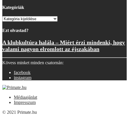
Kategóriák
Kategóriák
Ezt olvastad?
A klubkultúra halála – Miért érzi mindenki, hogy
valami nagyon elromlott az éjszakában
Kövess minket minden csatornán:
facebook
instagram
Médiaajánlat
Impresszum
© 2021 Primate.hu