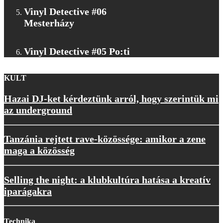
Vinyl Detective #06
Mesterházy
Vinyl Detective #05 Po:ti
KULT
Hazai DJ-ket kérdeztünk arról, hogy szerintük mi
az underground
Tanzánia rejtett rave-közössége: amikor a zene
maga a közösség
Selling the night: a klubkultúra hatása a kreatív
iparágakra
Technika