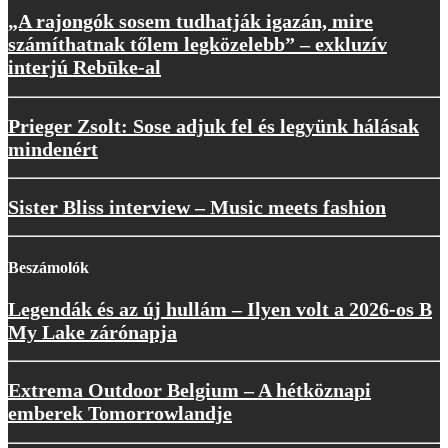
„A rajongók sosem tudhatják igazán, mire
számíthatnak tőlem legközelebb” – exkluzív
interjú Rebūke-al
Prieger Zsolt: Sose adjuk fel és legyünk hálásak
mindenért
Sister Bliss interview – Music meets fashion
Beszámolók
Legendák és az új hullám – Ilyen volt a 2026-os B
My Lake zárónapja
Extrema Outdoor Belgium – A hétköznapi
emberek Tomorrowlandje