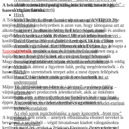
„A siker nem egy nagy áttörés, hanem rengeteg apró lépés” –
A beküldött számokból pedig válogatás készül, nem is egy,
Vera Logdanidi interjú
hanem rögtön három.
Hírek
A Telekom Electronic Beats hazai csapata az egész világot a feje
Méltó finálé: Laurent Garnier tér vissza az ANTIPOP 20.
tetejére állító járványhelyzetben is azon van, hogy támogassa azt az
jubileumára
alkotni vágyó és az alkotásokra nyitott közösséget, amiről és amihez
Szakított Charlotte de Witte és Enrico Sangiuliano
egyébként is szólt az elmúlt években. Most azonban minden
Megérkeztek az idén 30 éves ADE első fellépőinek nevei –
korábbinál többet számít a digitális összefogás, ha már élőben nem
David Guetta, Skepta, Amelie Lens és KI/KI is a listán
találkozhatunk egymással. Ezt felismerve indult útjára egy hónapja a
A rendkívüli hőség miatt félbeszakadt a Defqon.1 – a
SzpottoljOtthon
streamsorozat
, és ennek mentén született meg a
szervezők törölték a fesztivál hátralévő napjait
legújabb kezdeményezés, ami arra irányul, hogy felkutassák
Ismert ibizai DJ-t ítéltek el: egy drogkartell központi
Magyarország legkreatívabb olyan otthoni zenekészítőit, akik eddig
figurájaként többéves börtön és milliós pénzbüntetés
még nem tudták áttörni a figyelem falát, pedig megérdemelnék – és
Videók
hasonlóképpen szeretnének terepet adni a most éppen fellépések
KULT
nélkül maradt, már ismert underground zenészeknek is.
Hazai DJ-ket kérdeztünk arról, hogy szerintük mi az
underground
Május 18. hétfőtől három héten át – június 7. vasárnap éjfélig –
Tanzánia rejtett rave-közössége: amikor a zene maga a
várjuk olyan zenei producerek jelentkezését, akik az önkéntes
közösség
karanténjuk alatt, a #maradjotthon szellemében írtak vagy írnak
Selling the night: a klubkultúra hatása a kreatív iparágakra
éppen friss zenéket, és ezeket szeretnék megmutatni az
A szlovák techno felemelkedése és az elfeledett kelet-európai
univerzumnak.
techno-forradalom
Az első sorok pszichológiája: a nagy koncertek „front row”
A legjobbnak ítélt zenék – amelyek elbírálásába elismert neveket is
kultúrája
bevonunk a szcénából – végül hivatalosan kiadott válogatásokra
Programajánló
kerülnek majd fel, amiket a Telekom Electronic Beats a Selected
Méltó finálé: Laurent Garnier tér vissza az ANTIPOP 20.