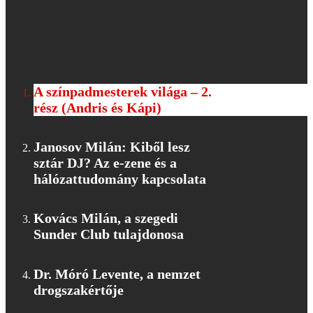
A színpadmesterek világa – 2.
rész (Andris és Kápi)
Janosov Milán: Kiből lesz
sztár DJ? Az e-zene és a
hálózattudomány kapcsolata
Kovács Milán, a szegedi
Sunder Club tulajdonosa
Dr. Móró Levente, a nemzet
drogszakértője