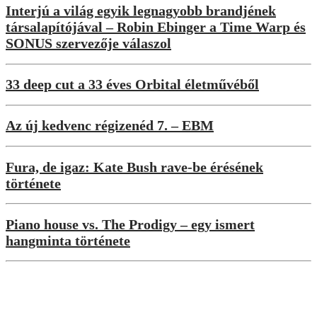
Interjú a világ egyik legnagyobb brandjének
társalapítójával – Robin Ebinger a Time Warp és
SONUS szervezője válaszol
33 deep cut a 33 éves Orbital életművéből
Az új kedvenc régizenéd 7. – EBM
Fura, de igaz: Kate Bush rave-be érésének
története
Piano house vs. The Prodigy – egy ismert
hangminta története
Interjúk
„A rajongók sosem tudhatják igazán,