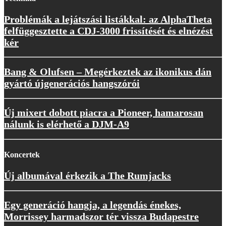
Problémák a lejátszási listákkal: az AlphaTheta
felfüggesztette a CDJ-3000 frissítését és elnézést
kér
Bang & Olufsen – Megérkeztek az ikonikus dán
gyártó újgenerációs hangszórói
Új mixert dobott piacra a Pioneer, hamarosan
nálunk is elérhető a DJM-A9
Koncertek
Új albumával érkezik a The Rumjacks
Egy generáció hangja, a legendás énekes,
Morrissey harmadszor tér vissza Budapestre