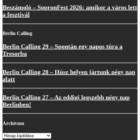
Beszámoló – SopronFest 2026: amikor a város lett
a fesztivál
Berlin Calling
Berlin Calling 29 – Spontán egy napos túra a
Tresorba
Berlin Calling 28 – Húsz helyen jártunk négy nap
alatt
Berlin Calling 27 – Az eddigi legszebb négy nap
Berlinben!
Archívum
Archívum