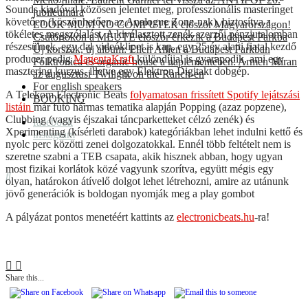
Sounds kiadóval közösen jelentet meg, professzionális masteringet
jubileumára
követően (köszönhetően az Analogue Zone-nak), biztosítva a
LOOK MUM NO COMPUTER először Magyarországon!
tökéletes megszólalást. A kiválasztott zenék szerzői pénzjutalomban
Csütörtökön a MEUTE először érkezik a Budapest Parkba
részesülnek, egy dal videóklipet is kap, egy 25 év alatti fiatal kezdő
Új korszak, új album: Ellen Allien a Budapest Parkban
producer pedig
MagentaKraft
különdíjjal is gyarapodik, ami egy
Folktronica és organic house a naplementében: Armen Miran
masztering kurzus, illetve egy Elektron Digitakt dobgép.
az augusztusi Twilight on the Ranch-en
For english speakers
A Telekom Electronic Beats
folyamatosan frissített Spotify lejátszási
BOOKING
listáin
már futó hármas tematika alapján Popping (azaz popzene),
Clubbing (vagyis éjszakai táncparketteket célzó zenék) és
facebook
Xperimenting (kísérleti darabok) kategóriákban lehet indulni kettő és
instagram
nyolc perc közötti zenei dolgozatokkal. Ennél több feltételt nem is
szeretne szabni a TEB csapata, akik hisznek abban, hogy ugyan
most fizikai korlátok közé vagyunk szorítva, együtt mégis egy
olyan, határokon átívelő dolgot lehet létrehozni, amire az utánunk
jövő generációk is boldogan nyomják meg a play gombot
A pályázat pontos menetéért kattints az
electronicbeats.hu
-ra!
Share this...