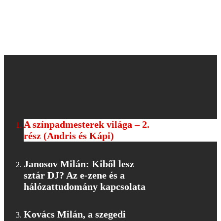
Saját videók
Vinyl Detective #05 Po:ti
A színpadmesterek világa – 2.
rész (Andris és Kápi)
Janosov Milán: Kiből lesz
sztár DJ? Az e-zene és a
hálózattudomány kapcsolata
Kovács Milán, a szegedi