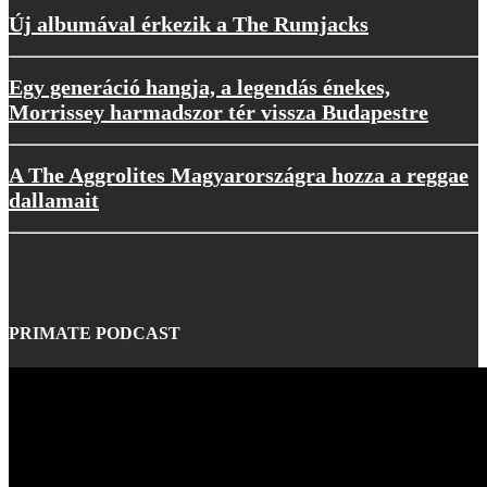
Új albumával érkezik a The Rumjacks
Egy generáció hangja, a legendás énekes,
Morrissey harmadszor tér vissza Budapestre
A The Aggrolites Magyarországra hozza a reggae
dallamait
PRIMATE PODCAST