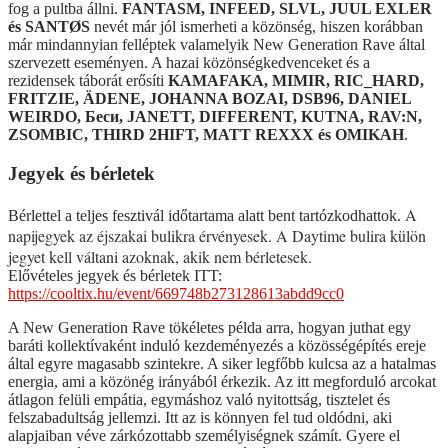
fog a pultba állni.
FANTASM, INFEED, SLVL, JUUL EXLER
és SANTØS
nevét már jól ismerheti a közönség, hiszen korábban
már mindannyian felléptek valamelyik New Generation Rave által
szervezett eseményen. A hazai közönségkedvenceket és a
rezidensek táborát erősíti
KAMAFAKA, MIMIR, RIC_HARD,
FRITZIE, ÄDENE, JOHANNA BOZAI, DSB96, DANIEL
WEIRDO, Беси, JANETT, DIFFERENT, KUTNA, RAV:N,
ZSOMBIC, THIRD 2HIFT, MATT REXXX és OMIKAH
.
Jegyek és bérletek
A
Bérlettel a teljes fesztivál időtartama alatt bent tartózkodhattok.
napijegyek az éjszakai bulikra érvényesek.
A Daytime bulira külön
jegyet kell váltani azoknak, akik nem bérletesek.
Elővételes jegyek és bérletek ITT:
https://cooltix.hu/event/669748b273128613abdd9cc0
A New Generation Rave tökéletes példa arra, hogyan juthat egy
baráti kollektívaként induló kezdeményezés a közösségépítés ereje
által egyre magasabb szintekre. A siker legfőbb kulcsa az a hatalmas
energia, ami a közönég irányából érkezik. Az itt megforduló arcokat
átlagon felüli empátia, egymáshoz való nyitottság, tisztelet és
felszabadultság jellemzi. Itt az is könnyen fel tud oldódni, aki
alapjaiban véve zárkózottabb személyiségnek számít. Gyere el