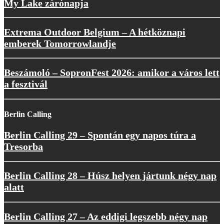
My Lake zárónapja
Extrema Outdoor Belgium – A hétköznapi
emberek Tomorrowlandje
Beszámoló – SopronFest 2026: amikor a város lett
a fesztivál
Berlin Calling
Berlin Calling 29 – Spontán egy napos túra a
Tresorba
Berlin Calling 28 – Húsz helyen jártunk négy nap
alatt
Berlin Calling 27 – Az eddigi legszebb négy nap