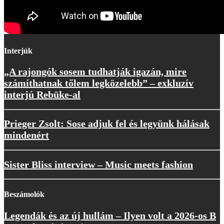
Interjúk
„A rajongók sosem tudhatják igazán, mire
számíthatnak tőlem legközelebb” – exkluzív
interjú Rebūke-al
Prieger Zsolt: Sose adjuk fel és legyünk hálásak
mindenért
Sister Bliss interview – Music meets fashion
Beszámolók
Legendák és az új hullám – Ilyen volt a 2026-os B