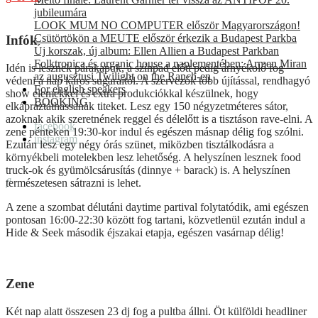
jubileumára
LOOK MUM NO COMPUTER először Magyarországon!
Csütörtökön a MEUTE először érkezik a Budapest Parkba
Infók
Új korszak, új album: Ellen Allien a Budapest Parkban
Folktronica és organic house a naplementében: Armen Miran
Idén is lesznek párakapuk, a színpad előtt pedig árnyékoló fog
az augusztusi Twilight on the Ranch-en
védeni a nap káros sugaraitól. A szervezők több újítással, rendhagyó
For english speakers
show elemekkel és extra produkciókkal készülnek, hogy
BOOKING
elkápráztathassanak titeket. Lesz egy 150 négyzetméteres sátor,
azoknak akik szeretnének reggel és délelőtt is a tisztáson rave-elni. A
facebook
zene pénteken 19:30-kor indul és egészen másnap délig fog szólni.
instagram
Ezután lesz egy négy órás szünet, miközben tisztálkodásra a
környékbeli motelekben lesz lehetőség. A helyszínen lesznek food
truck-ok és gyümölcsárusítás (dinnye + barack) is. A helyszínen
természetesen sátrazni is lehet.
A zene a szombat délutáni daytime partival folytatódik, ami egészen
pontosan 16:00-22:30 között fog tartani, közvetlenül ezután indul a
Hide & Seek második éjszakai etapja, egészen vasárnap délig!
Zene
Két nap alatt összesen 23 dj fog a pultba állni. Öt külföldi headliner