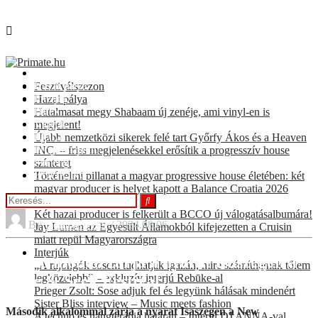
Fesztiválszezon
Hazai pálya
Fesztiválszezon
Interjúk
Hazai pálya
Hírek
Hatalmasat megy Shabaam új zenéje, ami vinyl-en is
Videók
megjelent!
KULT
Újabb nemzetközi sikerek felé tart Győrfy Ákos és a Heaven
Programajánló
INC. – friss megjelenésekkel erősítik a progresszív house
For english speakers
színteret
BOOKING
Történelmi pillanat a magyar progressive house életében: két
magyar producer is helyet kapott a Balance Croatia 2026
hivatalos válogatásán
Két hazai producer is felkerült a BCCO új válogatásalbumára!
By
Gombas Peter
/ 2024.08.06.
Jay Lumen az Egyesült Államokból kifejezetten a Cruisin
miatt repül Magyarországra
Interjúk
Méltó módon zárja a nyarat Isaszegen a
„A rajongók sosem tudhatják igazán, mire számíthatnak tőlem
Hide & Seek Festival
legközelebb” – exkluzív interjú Rebūke-al
Prieger Zsolt: Sose adjuk fel és legyünk hálásak mindenért
Sister Bliss interview – Music meets fashion
Második alkalommal zárja a nyarat Isaszegen a New
A techno és hangterápia határán – Interjú DJ ANNA-val