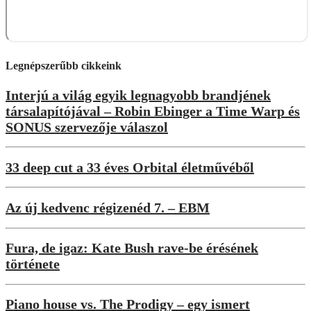
Legnépszerűbb cikkeink
Interjú a világ egyik legnagyobb brandjének
társalapítójával – Robin Ebinger a Time Warp és
SONUS szervezője válaszol
33 deep cut a 33 éves Orbital életművéből
Az új kedvenc régizenéd 7. – EBM
Fura, de igaz: Kate Bush rave-be érésének
története
Piano house vs. The Prodigy – egy ismert