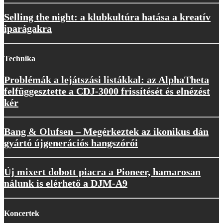
Selling the night: a klubkultúra hatása a kreatív
iparágakra
Technika
Problémák a lejátszási listákkal: az AlphaTheta
felfüggesztette a CDJ-3000 frissítését és elnézést
kér
Bang & Olufsen – Megérkeztek az ikonikus dán
gyártó újgenerációs hangszórói
Új mixert dobott piacra a Pioneer, hamarosan
nálunk is elérhető a DJM-A9
Koncertek