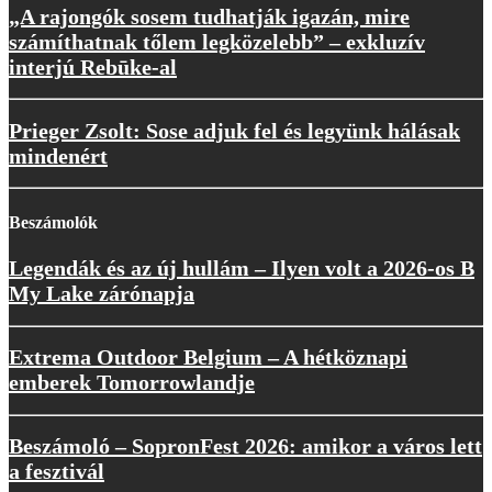
„A rajongók sosem tudhatják igazán, mire
számíthatnak tőlem legközelebb” – exkluzív
interjú Rebūke-al
Prieger Zsolt: Sose adjuk fel és legyünk hálásak
mindenért
Beszámolók
Legendák és az új hullám – Ilyen volt a 2026-os B
My Lake zárónapja
Extrema Outdoor Belgium – A hétköznapi
emberek Tomorrowlandje
Beszámoló – SopronFest 2026: amikor a város lett
a fesztivál