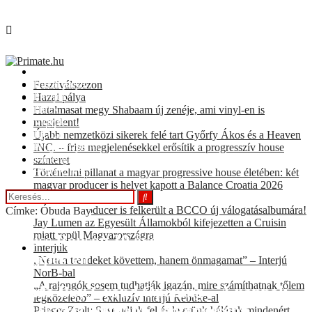
Fesztiválszezon
Hazai pálya
Fesztiválszezon
Interjúk
Hazai pálya
Hírek
Hatalmasat megy Shabaam új zenéje, ami vinyl-en is
Videók
megjelent!
KULT
Újabb nemzetközi sikerek felé tart Győrfy Ákos és a Heaven
Programajánló
INC. – friss megjelenésekkel erősítik a progresszív house
For english speakers
színteret
BOOKING
Történelmi pillanat a magyar progressive house életében: két
magyar producer is helyet kapott a Balance Croatia 2026
hivatalos válogatásán
Két hazai producer is felkerült a BCCO új válogatásalbumára!
Címke: Óbuda Bay
Jay Lumen az Egyesült Államokból kifejezetten a Cruisin
miatt repül Magyarországra
Chriss Ronson 30 éves jubileuma
Interjúk
Budapesten
„Nem a trendeket követtem, hanem önmagamat” – Interjú
NorB-bal
„A rajongók sosem tudhatják igazán, mire számíthatnak tőlem
Óbuda Bay Grand Opening – A nappali
legközelebb” – exkluzív interjú Rebūke-al
szórakozás legújabb, legfényesebb
Prieger Zsolt: Sose adjuk fel és legyünk hálásak mindenért