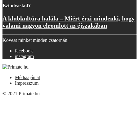
Ezt olvastad?
A klubkultúra halála – Miért érzi mindenki, hogy
valami nagyon elromlott az éjszakában
Kövess minket minden csatornán:
facebook
instagram
Médiaajánlat
Impresszum
© 2021 Primate.hu