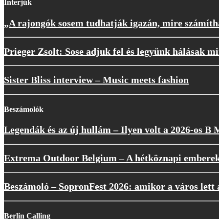
Interjúk
„A rajongók sosem tudhatják igazán, mire számíth
Prieger Zsolt: Sose adjuk fel és legyünk hálásak m
Sister Bliss interview – Music meets fashion
Beszámolók
Legendák és az új hullám – Ilyen volt a 2026-os B
Extrema Outdoor Belgium – A hétköznapi embere
Beszámoló – SopronFest 2026: amikor a város lett a
Berlin Calling