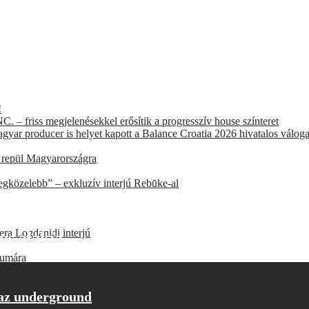
!
. – friss megjelenésekkel erősítik a progresszív house színteret
agyar producer is helyet kapott a Balance Croatia 2026 hivatalos válog
t repül Magyarországra
egközelebb” – exkluzív interjú Rebūke-al
era Logdanidi interjú
us alakja
eumára
d Guetta, Skepta, Amelie Lens és KI/KI is a listán
örölték a fesztivál hátralévő napjait
 az underground
ént többéves börtön és milliós pénzbüntetés