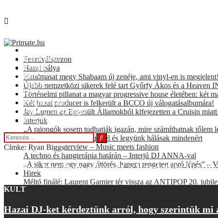
Fesztiválszezon
Hazai pálya
Fesztiválszezon
Interjúk
Hazai pálya
Hírek
Hatalmasat megy Shabaam új zenéje, ami vinyl-en is megjelent
Videók
Újabb nemzetközi sikerek felé tart Győrfy Ákos és a Heaven INC
KULT
Történelmi pillanat a magyar progressive house életében: két m
Programajánló
Két hazai producer is felkerült a BCCO új válogatásalbumára!
For english speakers
Jay Lumen az Egyesült Államokból kifejezetten a Cruisin miat
BOOKING
Interjúk
„A rajongók sosem tudhatják igazán, mire számíthatnak tőlem l
Prieger Zsolt: Sose adjuk fel és legyünk hálásak mindenért
Sister Bliss interview – Music meets fashion
Címke: Ryan Biggs
A techno és hangterápia határán – Interjú DJ ANNA-val
„A siker nem egy nagy áttörés, hanem rengeteg apró lépés” – V
35 éves korában elhunyt a hardstyle ikonik
Hírek
Méltó finálé: Laurent Garnier tér vissza az ANTIPOP 20. jubil
KULT
Szakított Charlotte de Witte és Enrico Sangiuliano
Megérkeztek az idén 30 éves ADE első fellépőinek nevei – Davi
A rendkívüli hőség miatt félbeszakadt a Defqon.1 – a szervezők t
Hazai DJ-ket kérdeztünk arról, hogy szerintük mi
Ismert ibizai DJ-t ítéltek el: egy drogkartell központi figurájak