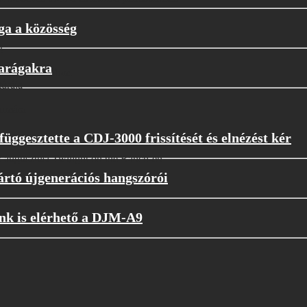
ga a közösség
und
g
parágakra
techno-forradalom
túrája
eumára
függesztette a CDJ-3000 frissítését és elnézést kér
 augusztusi Twilight on the Ranch-en
rtó újgenerációs hangszórói
unk is elérhető a DJM-A9