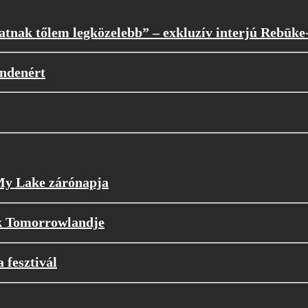
atnak tőlem legközelebb” – exkluzív interjú Rebūke
indenért
 My Lake zárónapja
k Tomorrowlandje
 fesztivál