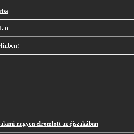
orba
latt
rlinben!
valami nagyon elromlott az éjszakában