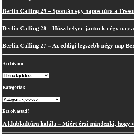
Berlin Calling 29 – Spontán egy napos túra a Tres
Berlin Calling 28 – Húsz helyen jártunk négy nap a
Berlin Calling 27 – Az eddigi legszebb négy nap Be
Archívum
Archívum
Kategóriák
Kategóriák
Ezt olvastad?
A klubkultúra halála – Miért érzi mindenki, hogy 