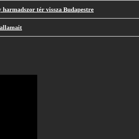
y harmadszor tér vissza Budapestre
allamait