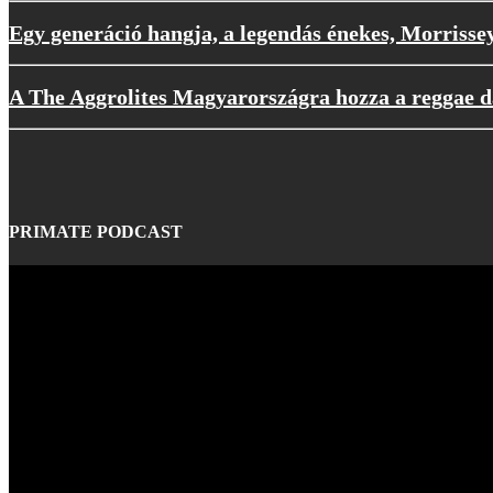
Egy generáció hangja, a legendás énekes, Morrisse
A The Aggrolites Magyarországra hozza a reggae d
PRIMATE PODCAST