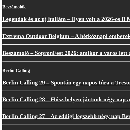
Beszámolók
Legendák és az új hullám – Ilyen volt a 2026-os B
Extrema Outdoor Belgium – A hétköznapi embere
Beszámoló – SopronFest 2026: amikor a város lett a
Berlin Calling
Berlin Calling 29 – Spontán egy napos túra a Tres
Berlin Calling 28 – Húsz helyen jártunk négy nap a
Berlin Calling 27 – Az eddigi legszebb négy nap Be