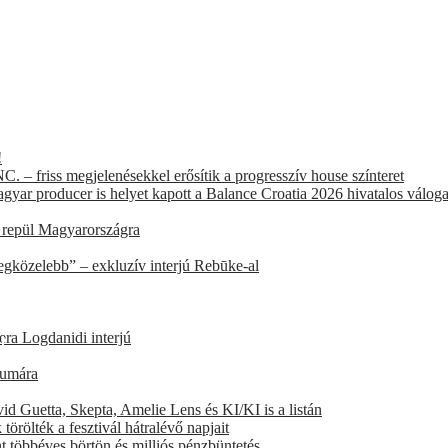
!
. – friss megjelenésekkel erősítik a progresszív house színteret
agyar producer is helyet kapott a Balance Croatia 2026 hivatalos válog
t repül Magyarországra
egközelebb” – exkluzív interjú Rebūke-al
era Logdanidi interjú
!
eumára
íne
d Guetta, Skepta, Amelie Lens és KI/KI is a listán
örölték a fesztivál hátralévő napjait
ént többéves börtön és milliós pénzbüntetés