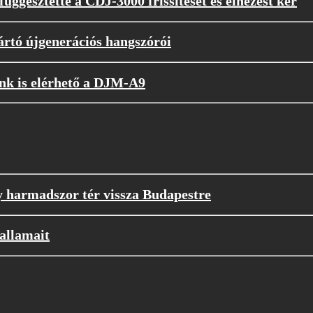
függesztette a CDJ-3000 frissítését és elnézést kér
rtó újgenerációs hangszórói
unk is elérhető a DJM-A9
y harmadszor tér vissza Budapestre
allamait