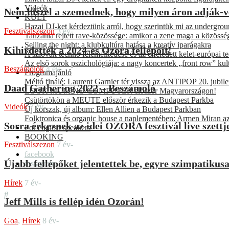
Videók
Nem hiszel a szemednek, hogy milyen áron adják-v
KULT
Hazai DJ-ket kérdeztünk arról, hogy szerintük mi az undergro
Fesztiválszezon
3 év-
Tanzánia rejtett rave-közössége: amikor a zene maga a közössé
Selling the night: a klubkultúra hatása a kreatív iparágakra
Kihirdették a 2024-es Ozora fellépőit!
A szlovák techno felemelkedése és az elfeledett kelet-európai 
Az első sorok pszichológiája: a nagy koncertek „front row” kul
Beszámolók
4 év-
Programajánló
Méltó finálé: Laurent Garnier tér vissza az ANTIPOP 20. jubil
Daad Gathering 2022 – Beszámoló
LOOK MUM NO COMPUTER először Magyarországon!
Csütörtökön a MEUTE először érkezik a Budapest Parkba
Videók
7 év-
Új korszak, új album: Ellen Allien a Budapest Parkban
Folktronica és organic house a naplementében: Armen Miran az
Sorra érkeznek az idei OZORA fesztivál live szettje
For english speakers
BOOKING
Fesztiválszezon
7 év-
facebook
Újabb fellépőket jelentettek be, egyre szimpatikus
instagram
Hírek
7 év-
Jeff Mills is fellép idén Ozorán!
Goa
,
Hírek
8 év-