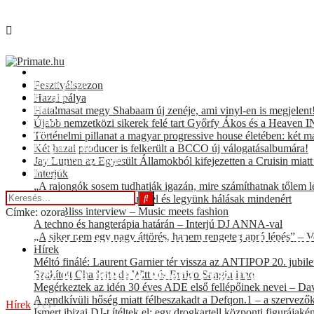
Fesztiválszezon
Hazai pálya
Fesztiválszezon
Interjúk
Hazai pálya
Hírek
Hatalmasat megy Shabaam új zenéje, ami vinyl-en is megjelent
Videók
Újabb nemzetközi sikerek felé tart Győrfy Ákos és a Heaven INC
KULT
Történelmi pillanat a magyar progressive house életében: két m
Programajánló
Két hazai producer is felkerült a BCCO új válogatásalbumára!
For english speakers
Jay Lumen az Egyesült Államokból kifejezetten a Cruisin miat
BOOKING
Interjúk
„A rajongók sosem tudhatják igazán, mire számíthatnak tőlem l
Prieger Zsolt: Sose adjuk fel és legyünk hálásak mindenért
Sister Bliss interview – Music meets fashion
Címke: ozora
A techno és hangterápia határán – Interjú DJ ANNA-val
„A siker nem egy nagy áttörés, hanem rengeteg apró lépés” – V
2025-ben is megszavaztuk az év kedvenceit
Hírek
Méltó finálé: Laurent Garnier tér vissza az ANTIPOP 20. jubil
Így néz ki a hólepte Ozora Fesztivál helysz
Szakított Charlotte de Witte és Enrico Sangiuliano
Megérkeztek az idén 30 éves ADE első fellépőinek nevei – Davi
A rendkívüli hőség miatt félbeszakadt a Defqon.1 – a szervezők t
Hírek
3 év-
Ismert ibizai DJ-t ítéltek el: egy drogkartell központi figurájak