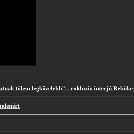
atnak tőlem legközelebb” – exkluzív interjú Rebūke
indenért