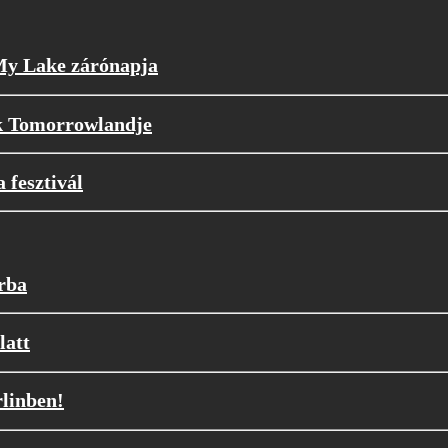
 My Lake zárónapja
k Tomorrowlandje
 fesztivál
orba
latt
rlinben!