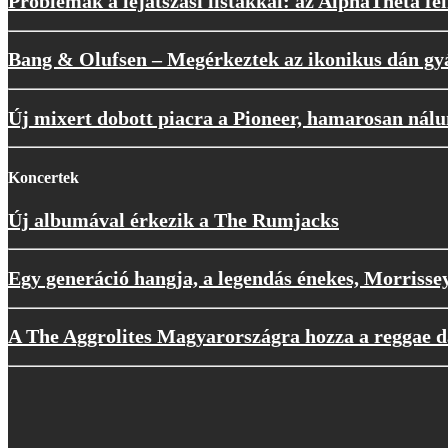
Problémák a lejátszási listákkal: az AlphaTheta fel
Bang & Olufsen – Megérkeztek az ikonikus dán gyá
Új mixert dobott piacra a Pioneer, hamarosan nál
Koncertek
Új albumával érkezik a The Rumjacks
Egy generáció hangja, a legendás énekes, Morrisse
A The Aggrolites Magyarországra hozza a reggae d