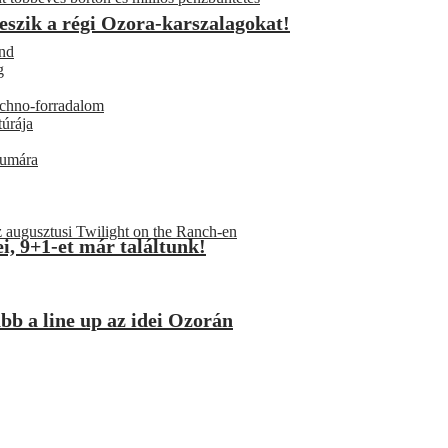
eszik a régi Ozora-karszalagokat!
und
g
techno-forradalom
túrája
eumára
 augusztusi Twilight on the Ranch-en
i, 9+1-et már találtunk!
abb a line up az idei Ozorán