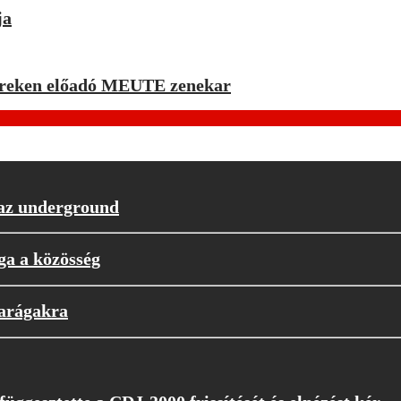
ja
zereken előadó MEUTE zenekar
 az underground
ga a közösség
parágakra