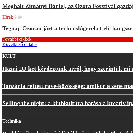
Meghalt Zimányi Dániel, az Ozora Fesztivál gazdá
Hírek
9 év-
Tegnap Ozorán járt a technoslágereket élő hangs
További cikkek
Következő oldal »
KULT
Hazai DJ-ket kérdeztünk arról, hogy szerintük mi
Tanzánia rejtett rave-közössége: amikor a zene ma
Selling the night: a klubkultúra hatása a kreatív i
Technika