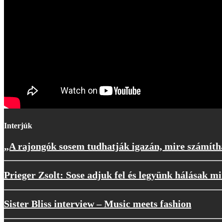
Interjúk
„A rajongók sosem tudhatják igazán, mire számíth
Prieger Zsolt: Sose adjuk fel és legyünk hálásak m
Sister Bliss interview – Music meets fashion