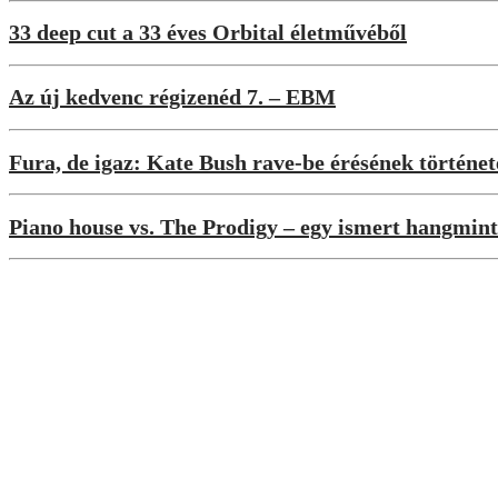
33 deep cut a 33 éves Orbital életművéből
Az új kedvenc régizenéd 7. – EBM
Fura, de igaz: Kate Bush rave-be érésének történet
Piano house vs. The Prodigy – egy ismert hangmint
Interjúk
„A rajongók sosem tudhatják igazán, mire 
Beszámolók
Legendák és az új hullám – Ilyen volt a 2
Hazai pálya