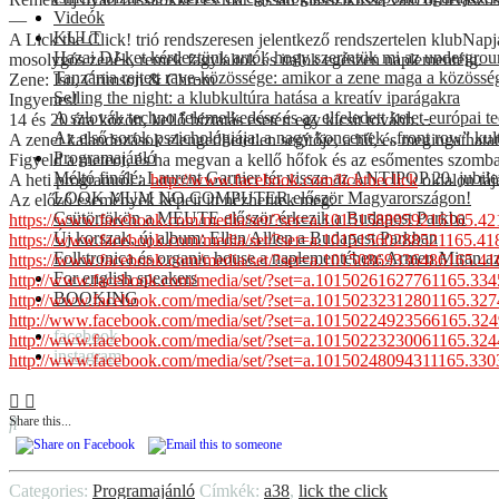
Videók
—
KULT
A Lick the Click! trió rendszeresen jelentkező rendszertelen klubNapja
Hazai DJ-ket kérdeztünk arról, hogy szerintük mi az undergro
mosolygós zenék, remek fagylaltok és italok egészen naplementéig.
Tanzánia rejtett rave-közössége: amikor a zene maga a közössé
Zene: Isu, Crimson & Chrom
Selling the night: a klubkultúra hatása a kreatív iparágakra
Ingyenes!
A szlovák techno felemelkedése és az elfeledett kelet-európai 
14 és 20 óra között, kellő bíztatás esetén egy kicsit tovább…
Az első sorok pszichológiája: a nagy koncertek „front row” kul
A zenei kalandozások elengedhetetlen segítője, a hű, és megingathatatl
Programajánló
Figyeld a meteot, és ha megvan a kellő hőfok és az esőmentes szombat
Méltó finálé: Laurent Garnier tér vissza az ANTIPOP 20. jubil
A heti programról a
http://www.facebook.com/
licktheclick
oldalon táj
LOOK MUM NO COMPUTER először Magyarországon!
Az előző események képeit itt nézhetitek meg:
Csütörtökön a MEUTE először érkezik a Budapest Parkba
https://www.facebook.com/
media/set/
?set=a.10151588959216165.42
Új korszak, új album: Ellen Allien a Budapest Parkban
https://www.facebook.com/
media/set/
?set=a.10151560288521165.41
Folktronica és organic house a naplementében: Armen Miran az
https://www.facebook.com/
media/set/
?set=a.10150869336486165.41
For english speakers
http://www.facebook.com/
media/set/
?set=a.10150261627761165.33
4
BOOKING
http://www.facebook.com/
media/set/
?set=a.10150232312801165.32
7
http://www.facebook.com/
media/set/
?set=a.10150224923566165.32
4
facebook
http://www.facebook.com/
media/set/
?set=a.10150223230061165.32
4
instagram
http://www.facebook.com/
media/set/
?set=a.10150248094311165.33
0
Share this...
Categories:
Programajánló
Címkék:
a38
,
lick the click