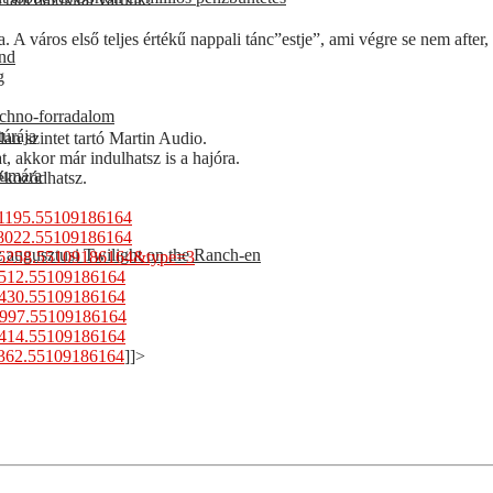
. A város első teljes értékű nappali tánc”estje”, ami végre se nem after
und
g
techno-forradalom
túrája
an szintet tartó Martin Audio.
, akkor már indulhatsz is a hajóra.
eumára
ékozódhatsz.
1195.55109186164
8022.55109186164
 augusztusi Twilight on the Ranch-en
6258.55109186164&type=3
512.55109186164
430.55109186164
997.55109186164
414.55109186164
362.55109186164
]]>