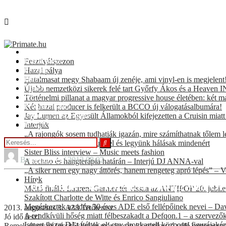
Fesztiválszezon
Hazai pálya
Fesztiválszezon
Interjúk
Hazai pálya
Hírek
Hatalmasat megy Shabaam új zenéje, ami vinyl-en is megjelent
Videók
Újabb nemzetközi sikerek felé tart Győrfy Ákos és a Heaven INC
KULT
Történelmi pillanat a magyar progressive house életében: két m
Programajánló
Két hazai producer is felkerült a BCCO új válogatásalbumára!
For english speakers
Jay Lumen az Egyesült Államokból kifejezetten a Cruisin miat
BOOKING
Interjúk
„A rajongók sosem tudhatják igazán, mire számíthatnak tőlem l
Prieger Zsolt: Sose adjuk fel és legyünk hálásak mindenért
Sister Bliss interview – Music meets fashion
By
bendover
/ 2013.08.02.
A techno és hangterápia határán – Interjú DJ ANNA-val
„A siker nem egy nagy áttörés, hanem rengeteg apró lépés” – V
Hírek
Lick the Click! SUNBURST #44 @ A38 Or
Méltó finálé: Laurent Garnier tér vissza az ANTIPOP 20. jubil
Szakított Charlotte de Witte és Enrico Sangiuliano
Megérkeztek az idén 30 éves ADE első fellépőinek nevei – Davi
2013. augusztus 3. A38 Tetőterasz
A rendkívüli hőség miatt félbeszakadt a Defqon.1 – a szervezők t
Jó idő lesz!
Ismert ibizai DJ-t ítéltek el: egy drogkartell központi figurájak
Remek új nyári frissítőkkel és már lassan klasszikussá váló orrteraszo