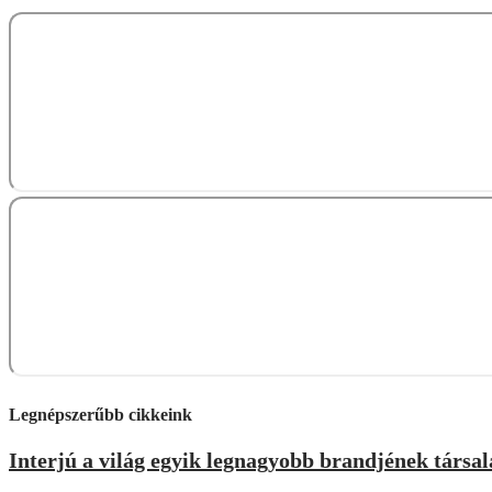
Legnépszerűbb cikkeink
Interjú a világ egyik legnagyobb brandjének társa