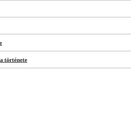
e
a története
számíthatnak tőlem legközelebb” – exkluzív
026-os B My Lake zárónapja