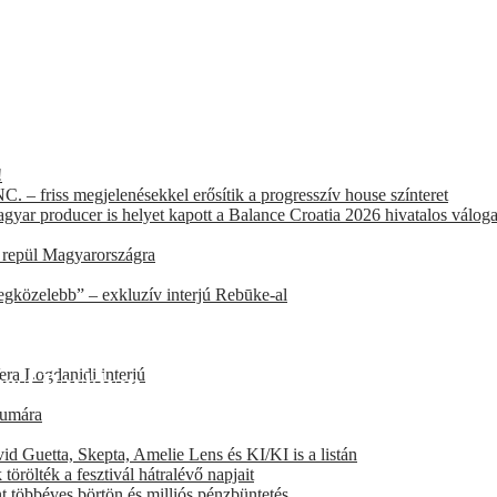
!
. – friss megjelenésekkel erősítik a progresszív house színteret
agyar producer is helyet kapott a Balance Croatia 2026 hivatalos válog
t repül Magyarországra
egközelebb” – exkluzív interjú Rebūke-al
era Logdanidi interjú
pest Parkban
eumára
d Guetta, Skepta, Amelie Lens és KI/KI is a listán
örölték a fesztivál hátralévő napjait
ént többéves börtön és milliós pénzbüntetés