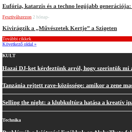
Eufória, katarzis és a techno legújabb generációj
Fesztiválszezon
2 hónap-
Kivirágzik a „Művészetek Kertje” a Szigeten
További cikkek
Következő oldal »
KULT
Hazai DJ-ket kérdeztünk arról, hogy szerintük mi
Tanzánia rejtett rave-közössége: amikor a zene ma
Selling the night: a klubkultúra hatása a kreatív i
Technika