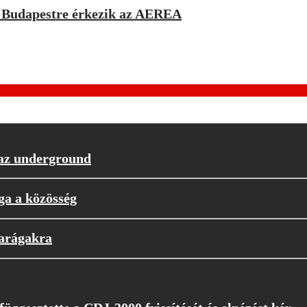
a: Budapestre érkezik az AEREA
 az underground
ga a közösség
parágakra