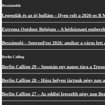
Beszámolók
Legendák és az új hullám – Ilyen volt a 2026-os B
Extrema Outdoor Belgium – A hétköznapi embere
Beszámoló – SopronFest 2026: amikor a város lett a
Berlin Calling
Berlin Calling 29 – Spontán egy napos túra a Tres
Berlin Calling 28 – Húsz helyen jártunk négy nap a
Berlin Calling 27 – Az eddigi legszebb négy nap Be