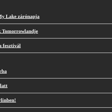
 My Lake zárónapja
k Tomorrowlandje
 fesztivál
orba
latt
rlinben!