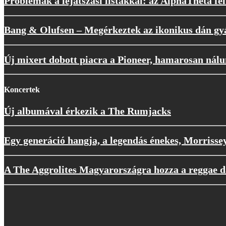
Problémák a lejátszási listákkal: az AlphaTheta fel
Bang & Olufsen – Megérkeztek az ikonikus dán gyá
Új mixert dobott piacra a Pioneer, hamarosan nál
Koncertek
Új albumával érkezik a The Rumjacks
Egy generáció hangja, a legendás énekes, Morrisse
A The Aggrolites Magyarországra hozza a reggae d