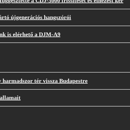
függesztette a CDJ-3000 frissítését és elnézést kér
rtó újgenerációs hangszórói
unk is elérhető a DJM-A9
y harmadszor tér vissza Budapestre
allamait