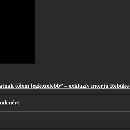
atnak tőlem legközelebb” – exkluzív interjú Rebūke
indenért