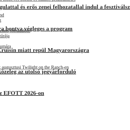
attal és erős zenei felhozatallal indul a fesztiváls
und
g
ra bontva végleges a program
techno-forradalom
túrája
eumára
Cruisin miatt repül Magyarországra
 augusztusi Twilight on the Ranch-en
özeleg az utolsó jegyárforduló
k az EFOTT 2026-on