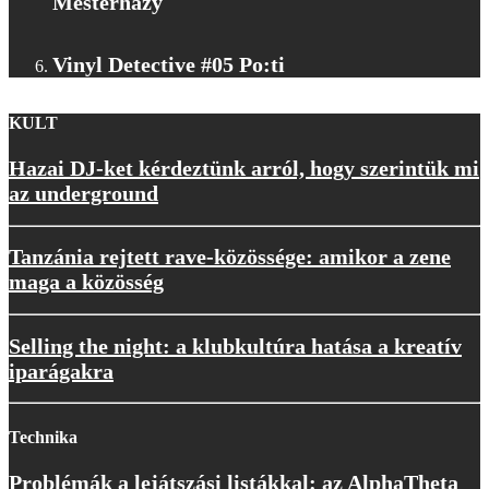
Mesterházy
Vinyl Detective #05 Po:ti
KULT
Hazai DJ-ket kérdeztünk arról, hogy szerintük mi
az underground
Tanzánia rejtett rave-közössége: amikor a zene
maga a közösség
Selling the night: a klubkultúra hatása a kreatív
iparágakra
Technika
Problémák a lejátszási listákkal: az AlphaTheta