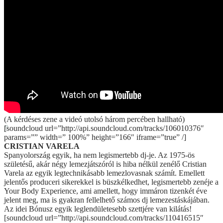
jubileumára
LOOK MUM NO COMPUTER először Magyarországon!
Csütörtökön a MEUTE először érkezik a Budapest Parkba
Új korszak, új album: Ellen Allien a Budapest Parkban
Folktronica és organic house a naplementében: Armen Miran
az augusztusi Twilight on the Ranch-en
For english speakers
BOOKING
facebook
instagram
(A kérdéses zene a videó utolsó három percében hallható)
[soundcloud url=”http://api.soundcloud.com/tracks/106010376″
params=”” width=” 100%” height=”166″ iframe=”true” /]
CRISTIAN VARELA
Spanyolország egyik, ha nem legismertebb dj-je. Az 1975-ös
születésű, akár négy lemezjátszóról is hiba nélkül zenélő Cristian
Varela az egyik legtechnikásabb lemezlovasnak számít. Emellett
jelentős produceri sikerekkel is büszkélkedhet, legismertebb zenéje a
Your Body Experience, ami amellett, hogy immáron tizenkét éve
jelent meg, ma is gyakran fellelhető számos dj lemezestáskájában.
Az idei Bónusz egyik leglendületesebb szettjére van kilátás!
[soundcloud url=”http://api.soundcloud.com/tracks/110416515″