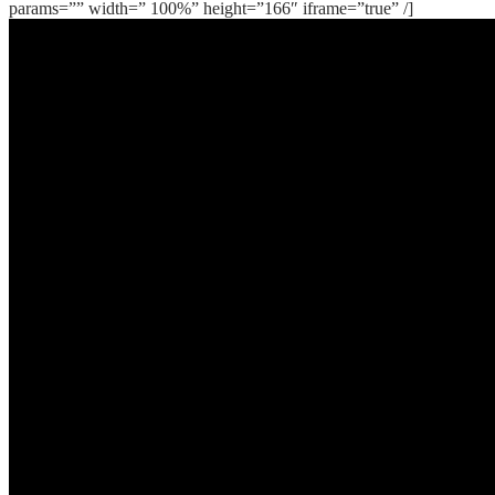
params=”” width=” 100%” height=”166″ iframe=”true” /]