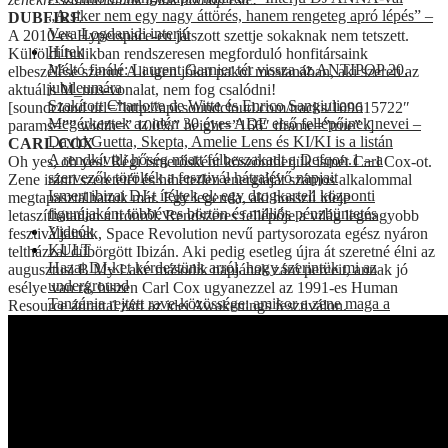
„A siker nem egy nagy áttörés, hanem rengeteg apró lépés” –
DUBFIRE
Vera Logdanidi interjú
A 2010-es Hyperspace-en játszott szettje sokaknak nem tetszett.
Hírek
Külföldi bulikban rendszeresen megforduló honfitársaink
Méltó finálé: Laurent Garnier tér vissza az ANTIPOP 20.
elbeszélése szerint Ali igen jókat pakol mostanában, aki szereti az
jubileumára
aktuális M_nus-vonalat, nem fog csalódni!
Szakított Charlotte de Witte és Enrico Sangiuliano
[soundcloud url=”http://api.soundcloud.com/tracks/109615722″
Megérkeztek az idén 30 éves ADE első fellépőinek nevei –
params=”” width=” 100%” height=”166″ iframe=”true” /]
David Guetta, Skepta, Amelie Lens és KI/KI is a listán
CARL COX
A rendkívüli hőség miatt félbeszakadt a Defqon.1 – a
Oh yes, oh yes! Régi ismerősként köszönthetjük ismét Carl Cox-ot.
szervezők törölték a fesztivál hátralévő napjait
Zene iránti szeretetét és hihetetlen energiáját számos alkalommal
Ismert ibizai DJ-t ítéltek el: egy drogkartell központi
megtapasztalhattuk már. Egy legenda, aki hosszú ideje
figurájaként többéves börtön és milliós pénzbüntetés
letaszíthatatlan a trónról. Rendszeres fellépője a világ legnagyobb
Videók
fesztiváljainak, Space Revolution nevű partysorozata egész nyáron
KULT
teltházzal dübörgött Ibizán. Aki pedig esetleg újra át szeretné élni az
Hazai DJ-ket kérdeztünk arról, hogy szerintük mi az
augusztusi B My Lake második napjának záró perceit, annak jó
underground
esélye van rá, hiszen Carl Cox ugyanezzel az 1991-es Human
Tanzánia rejtett rave-közössége: amikor a zene maga a
Resource átirattal zárt az idei Awakenings fesztiválon.
közösség
Selling the night: a klubkultúra hatása a kreatív iparágakra
A szlovák techno felemelkedése és az elfeledett kelet-európai
techno-forradalom
Az első sorok pszichológiája: a nagy koncertek „front row”
kultúrája
Programajánló
Méltó finálé: Laurent Garnier tér vissza az ANTIPOP 20.