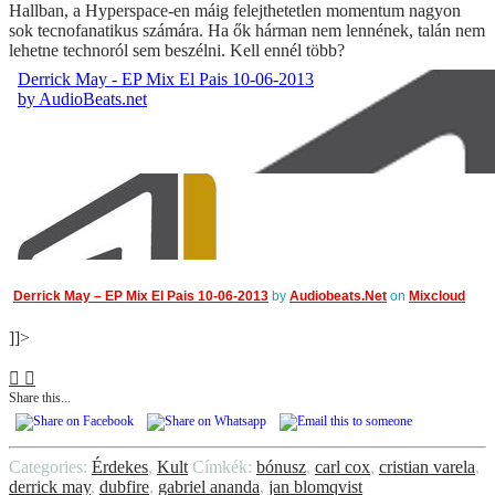
Hallban, a Hyperspace-en máig felejthetetlen momentum nagyon
sok tecnofanatikus számára. Ha ők hárman nem lennének, talán nem
lehetne technoról sem beszélni. Kell ennél több?
Derrick May – EP Mix El Pais 10-06-2013
by
Audiobeats.Net
on
Mixcloud
]]>
Share this...
Categories:
Érdekes
,
Kult
Címkék:
bónusz
,
carl cox
,
cristian varela
,
derrick may
,
dubfire
,
gabriel ananda
,
jan blomqvist