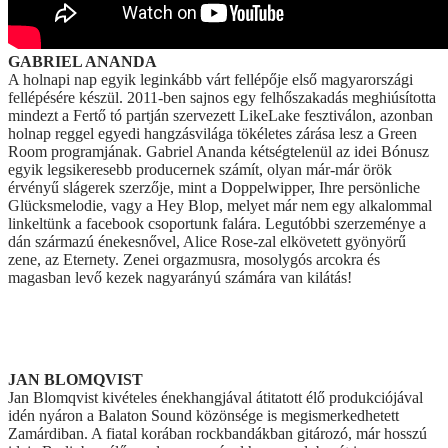
GABRIEL ANANDA
A holnapi nap egyik leginkább várt fellépője első magyarországi
fellépésére készül. 2011-ben sajnos egy felhőszakadás meghiúsította
mindezt a Fertő tó partján szervezett LikeLake fesztiválon, azonban
holnap reggel egyedi hangzásvilága tökéletes zárása lesz a Green
Room programjának. Gabriel Ananda kétségtelenül az idei Bónusz
egyik legsikeresebb producernek számít, olyan már-már örök
érvényű slágerek szerzője, mint a Doppelwipper, Ihre persönliche
Glücksmelodie, vagy a Hey Blop, melyet már nem egy alkalommal
linkeltünk a facebook csoportunk falára. Legutóbbi szerzeménye a
dán származú énekesnővel, Alice Rose-zal elkövetett gyönyörű
zene, az Eternety. Zenei orgazmusra, mosolygós arcokra és
magasban levő kezek nagyarányú számára van kilátás!
JAN BLOMQVIST
Jan Blomqvist kivételes énekhangjával átitatott élő produkciójával
idén nyáron a Balaton Sound közönsége is megismerkedhetett
Zamárdiban. A fiatal korában rockbandákban gitározó, már hosszú