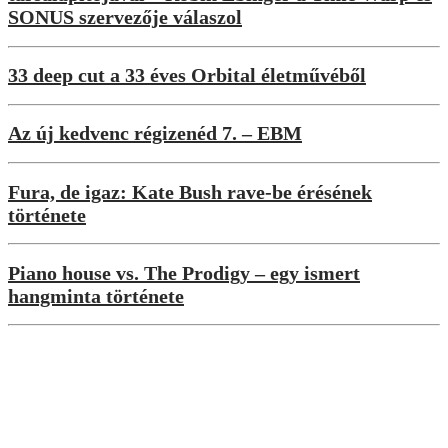
SONUS szervezője válaszol
33 deep cut a 33 éves Orbital életművéből
Az új kedvenc régizenéd 7. – EBM
Fura, de igaz: Kate Bush rave-be érésének
története
Piano house vs. The Prodigy – egy ismert
hangminta története
Interjúk
„A rajongók sosem tudhatják igazán,
mire számíthatnak tőlem legközelebb” –
exkluzív interjú Rebūke-al