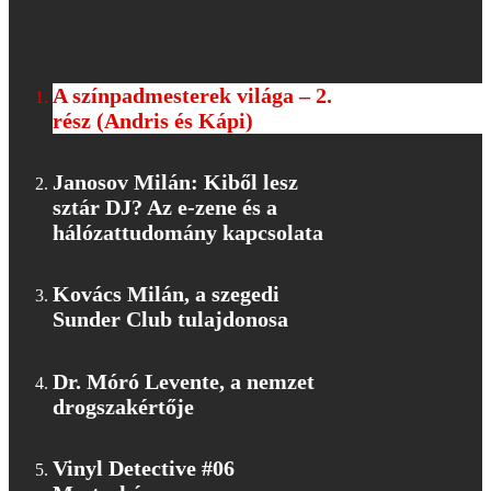
A színpadmesterek világa – 2.
rész (Andris és Kápi)
Janosov Milán: Kiből lesz
sztár DJ? Az e-zene és a
hálózattudomány kapcsolata
Kovács Milán, a szegedi
Sunder Club tulajdonosa
Dr. Móró Levente, a nemzet
drogszakértője
Vinyl Detective #06