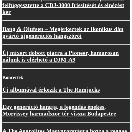
felfüggesztette a CDJ-3000 frissítését és elnézést
kér
Bang & Olufsen – Megérkeztek az ikonikus dán
gyártó újgenerációs hangszórói
Új mixert dobott piacra a Pioneer, hamarosan
nálunk is elérhető a DJM-A9
Koncertek
Új albumával érkezik a The Rumjacks
Egy generáció hangja, a legendás énekes,
Morrissey harmadszor tér vissza Budapestre
A The Aggrolites Magyarországra hozza a reggae