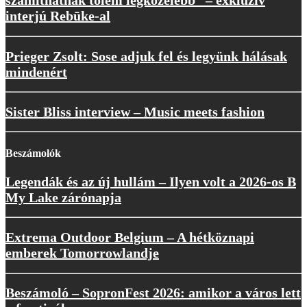
számíthatnak tőlem legközelebb” – exkluzív
interjú Rebūke-al
Prieger Zsolt: Sose adjuk fel és legyünk hálásak
mindenért
Sister Bliss interview – Music meets fashion
Beszámolók
Legendák és az új hullám – Ilyen volt a 2026-os B
My Lake zárónapja
Extrema Outdoor Belgium – A hétköznapi
emberek Tomorrowlandje
Beszámoló – SopronFest 2026: amikor a város lett