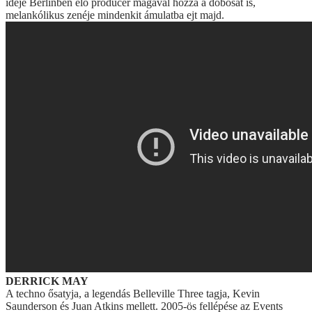
ideje Berlinben élő producer magával hozza a dobosát is,
melankólikus zenéje mindenkit ámulatba ejt majd.
DERRICK MAY
A techno ősatyja, a legendás Belleville Three tagja, Kevin
Saunderson és Juan Atkins mellett. 2005-ös fellépése az Events