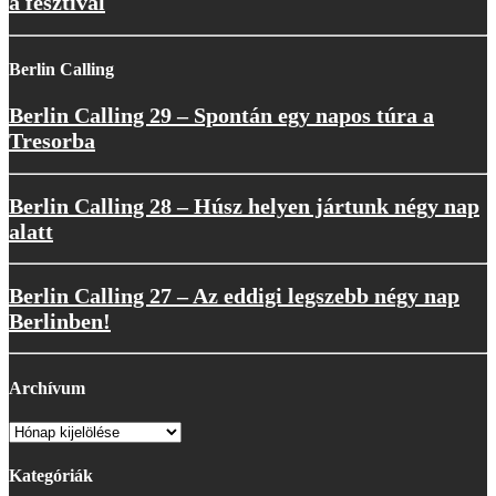
a fesztivál
Berlin Calling
Berlin Calling 29 – Spontán egy napos túra a
Tresorba
Berlin Calling 28 – Húsz helyen jártunk négy nap
alatt
Berlin Calling 27 – Az eddigi legszebb négy nap
Berlinben!
Archívum
Archívum
Kategóriák