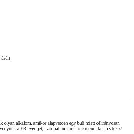
atásán
 olyan alkalom, amikor alapvetően egy buli miatt célirányosan
énynek a FB eventjét, azonnal tudtam – ide menni kell, és kész!