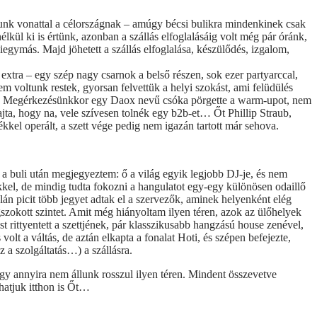
ágtunk vonattal a célországnak – amúgy bécsi bulikra mindenkinek csak
lkül ki is értünk, azonban a szállás elfoglalásáig volt még pár óránk,
egymás. Majd jöhetett a szállás elfoglalása, készülődés, izgalom,
tra – egy szép nagy csarnok a belső részen, sok ezer partyarccal,
m voltunk restek, gyorsan felvettük a helyi szokást, ami felüdülés
őle… Megérkezésünkkor egy Daox nevű csóka pörgette a warm-upot, nem
ajta, hogy na, vele szívesen tolnék egy b2b-et… Őt Phillip Straub,
kkel operált, a szett vége pedig nem igazán tartott már sehova.
 a buli után megjegyeztem: ő a világ egyik legjobb DJ-je, és nem
kkel, de mindig tudta fokozni a hangulatot egy-egy különösen odaillő
lán picit több jegyet adtak el a szervezők, aminek helyenként elég
szokott szintet. Amit még hiányoltam ilyen téren, azok az ülőhelyek
t rittyentett a szettjének, pár klasszikusabb hangzású house zenével,
volt a váltás, de aztán elkapta a fonalat Hoti, és szépen befejezte,
 a szolgáltatás…) a szállásra.
gy annyira nem állunk rosszul ilyen téren. Mindent összevetve
hatjuk itthon is Őt…