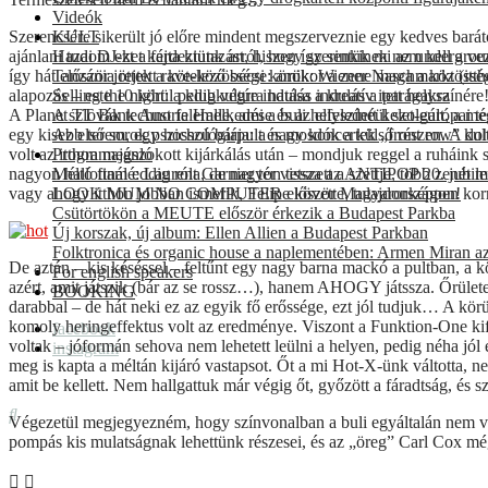
Videók
Szerencsére sikerült jó előre mindent megszerveznie egy kedves baráto
KULT
ajánlani tudom ezt a fajta kiutazást, hiszen így senkinek nem kell a v
Hazai DJ-ket kérdeztünk arról, hogy szerintük mi az undergro
így hát először jöttek a kötelező bécsi körök: Wiener Naschmarkt (itt
Tanzánia rejtett rave-közössége: amikor a zene maga a közössé
alapozás – este 10 körül pedig végre indulás indulás a tett helyszínére
Selling the night: a klubkultúra hatása a kreatív iparágakra
A Planet TT Bank Austria Halle, ami a buli helyszínéül szolgált, a 
A szlovák techno felemelkedése és az elfeledett kelet-európai 
egy kisebb terem, egy hosszú bárpult és mosdók a külső részen. A dohá
Az első sorok pszichológiája: a nagy koncertek „front row” kul
volt az itthon megszokott kijárkálás után – mondjuk reggel a ruhái
Programajánló
nagyon hallottam eddig róla, de nagyon tetszett a szettje, több zenét
Méltó finálé: Laurent Garnier tér vissza az ANTIPOP 20. jubil
vagy ahogy itthon jobban ismerik, Felipe követte, tulajdonképpen korre
LOOK MUM NO COMPUTER először Magyarországon!
Csütörtökön a MEUTE először érkezik a Budapest Parkba
Új korszak, új album: Ellen Allien a Budapest Parkban
Folktronica és organic house a naplementében: Armen Miran az
De aztán – kis késéssel – feltűnt egy nagy barna mackó a pultban, a 
For english speakers
azért, amit játszik (bár az se rossz…), hanem AHOGY játssza. Őrülete
BOOKING
darabbal – de hát neki ez az egyik fő erőssége, ezt jól tudjuk… A kör
komoly heringeffektus volt az eredménye. Viszont a Funktion-One kifo
facebook
voltak – jóformán sehova nem lehetett leülni a helyen, pedig néha jól 
instagram
meg is kapta a méltán kijáró vastapsot. Őt a mi Hot-X-ünk váltotta, nem 
amit be kellett. Nem hallgattuk már végig őt, győzött a fáradtság, és
Végezetül megjegyezném, hogy színvonalban a buli egyáltalán nem volt
pompás kis mulatságnak lehettünk részesei, és az „öreg” Carl Cox m