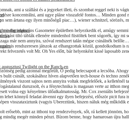
mnak, ami a szállást és a jegyeket illeti, és szombat reggel neki is v
ezetésre koncentrálni, ami ugye pláne visszafelé fontos… Minden gond né
und
hon sem ártana egy ilyen minőségű piac…), wiener schnitzel, sörözés, mi
g
!
még mindig impozáns Gasometer épületben helyezkedik el, amúgy semmi ex
techno-forradalom
nyzást tiltó táblák ellenére mindenhol füstöltek bent sógorék, így mi se
túrája
nk szaga már nem annyira, szóval rendszert talán mégse csinálnék bel
 magam is rendszeresen játszok az elhangzottak közül, gondolkodtam is r
eumára
kt felvezetés volt Mr. Oh Yes előtt, bár helyenként kissé laposabb zené
 augusztusi Twilight on the Ranch-en
közönség pedig azonnal megőrült, Ő pedig belecsapott a lecsóba. Ahogy
s bulit csinált, szokásához híven alapvetően tech-house és techno zené
ülmények viszont sajnos nem annyira voltak megfelelőek, a kelleténél ta
gástalanul duruzsolt, és a fénytechnika is magasan verte az itthon meg
esett volna egy kényelmes ülőalkalmatosság. Mr. Cox zseniális befejezés
lehet könnyű feladat átvenni egy ilyen befejezést, először picit fura is 
 szépen visszataxiztunk (vagyis Ubereztünk, hiszen náluk még működik ez
 erősebb, mint az itthoni top rendezvények, sőt, rá kellett jönnöm, ho
ég mindig megér minden pénzt. Bízom benne, hogy hamarosan újra hall