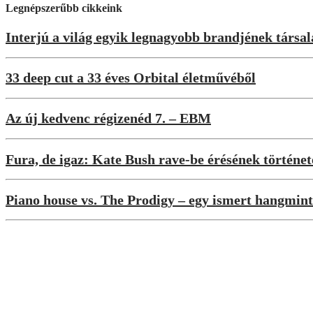
Legnépszerűbb cikkeink
Interjú a világ egyik legnagyobb brandjének társa
33 deep cut a 33 éves Orbital életművéből
Az új kedvenc régizenéd 7. – EBM
Fura, de igaz: Kate Bush rave-be érésének történet
Piano house vs. The Prodigy – egy ismert hangmint
Berlin Calling
Berlin Calling 30 – 24 óra a Berghainban
Interjúk