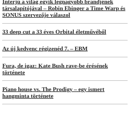
Interjú a világ egyik legnagyobb brandjének
társalapítójával – Robin Ebinger a Time Warp és
SONUS szervezője válaszol
33 deep cut a 33 éves Orbital életművéből
Az új kedvenc régizenéd 7. – EBM
Fura, de igaz: Kate Bush rave-be érésének
története
Piano house vs. The Prodigy – egy ismert
hangminta története
Interjúk
„A rajongók sosem tudhatják igazán,
mire számíthatnak tőlem legközelebb” –