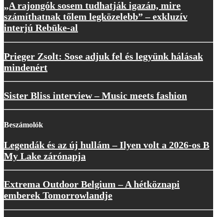
„A rajongók sosem tudhatják igazán, mire
számíthatnak tőlem legközelebb” – exkluzív
interjú Rebūke-al
Prieger Zsolt: Sose adjuk fel és legyünk hálásak
mindenért
Sister Bliss interview – Music meets fashion
Beszámolók
Legendák és az új hullám – Ilyen volt a 2026-os B
My Lake zárónapja
Extrema Outdoor Belgium – A hétköznapi
emberek Tomorrowlandje