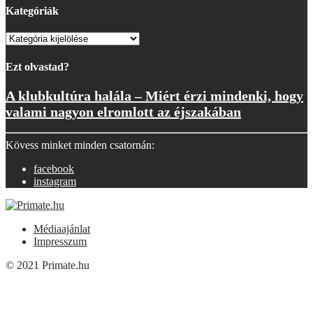
Kategóriák
Kategóriák
Ezt olvastad?
A klubkultúra halála – Miért érzi mindenki, hogy
valami nagyon elromlott az éjszakában
Kövess minket minden csatornán:
facebook
instagram
Médiaajánlat
Impresszum
© 2021 Primate.hu