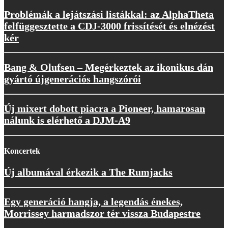
Problémák a lejátszási listákkal: az AlphaTheta
felfüggesztette a CDJ-3000 frissítését és elnézést
kér
Bang & Olufsen – Megérkeztek az ikonikus dán
gyártó újgenerációs hangszórói
Új mixert dobott piacra a Pioneer, hamarosan
nálunk is elérhető a DJM-A9
Koncertek
Új albumával érkezik a The Rumjacks
Egy generáció hangja, a legendás énekes,
Morrissey harmadszor tér vissza Budapestre