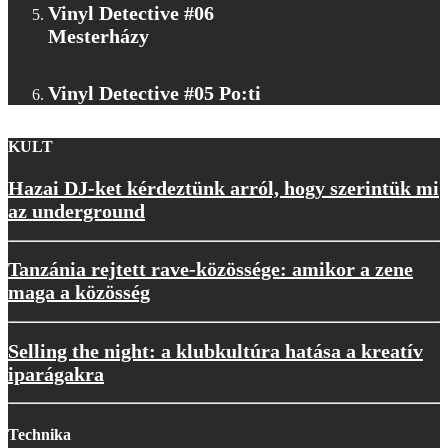
Vinyl Detective #06
Mesterházy
Vinyl Detective #05 Po:ti
KULT
Hazai DJ-ket kérdeztünk arról, hogy szerintük mi
az underground
Tanzánia rejtett rave-közössége: amikor a zene
maga a közösség
Selling the night: a klubkultúra hatása a kreatív
iparágakra
Technika