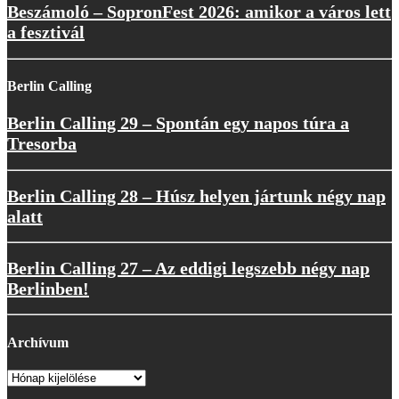
Beszámoló – SopronFest 2026: amikor a város lett
a fesztivál
Berlin Calling
Berlin Calling 29 – Spontán egy napos túra a
Tresorba
Berlin Calling 28 – Húsz helyen jártunk négy nap
alatt
Berlin Calling 27 – Az eddigi legszebb négy nap
Berlinben!
Archívum
Archívum