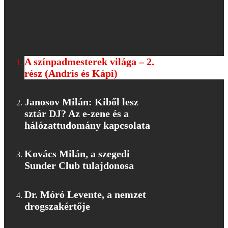
A színpadmesterek világa – 2.
rész (Andris és Kápi)
Janosov Milán: Kiből lesz
sztár DJ? Az e-zene és a
hálózattudomány kapcsolata
Kovács Milán, a szegedi
Sunder Club tulajdonosa
Dr. Móró Levente, a nemzet
drogszakértője