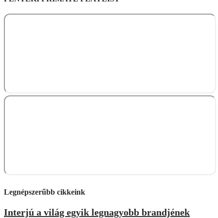
Legnépszerűbb cikkeink
Interjú a világ egyik legnagyobb brandjének