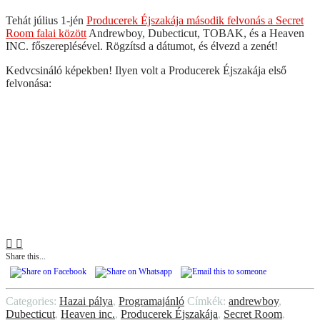
Tehát július 1-jén
Producerek Éjszakája második felvonás a Secret
Room falai között
Andrewboy, Dubecticut, TOBAK, és a Heaven
INC. főszereplésével. Rögzítsd a dátumot, és élvezd a zenét!
Kedvcsináló képekben! Ilyen volt a Producerek Éjszakája első
felvonása:
Share this...
Categories:
Hazai pálya
,
Programajánló
Címkék:
andrewboy
,
Dubecticut
,
Heaven inc.
,
Producerek Éjszakája
,
Secret Room
,