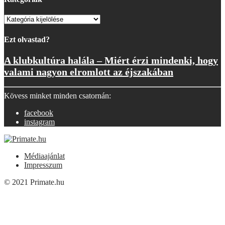
Kategóriák
Ezt olvastad?
A klubkultúra halála – Miért érzi mindenki, hogy
valami nagyon elromlott az éjszakában
Kövess minket minden csatornán:
facebook
instagram
Médiaajánlat
Impresszum
© 2021 Primate.hu