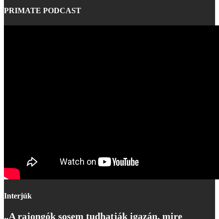
PRIMATE PODCAST
Interjúk
„A rajongók sosem tudhatják igazán, mire