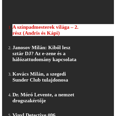
A színpadmesterek világa – 2.
rész (Andris és Kápi)
Janosov Milán: Kiből lesz
sztár DJ? Az e-zene és a
hálózattudomány kapcsolata
Kovács Milán, a szegedi
Sunder Club tulajdonosa
Dr. Móró Levente, a nemzet
drogszakértője
Vinyl Detective #06