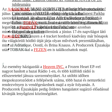
jubileumára
LOOK MUM NO COMPUTER először Magyarországon!
Az
Artessa Music
alapító atyját is a dj pult mögött köszönthetjük
Csütörtökön a MEUTE először érkezik a Budapest Parkba
július 1-jén, amikor is exklúzív eddig még kiadatlan
Új korszak, új album: Ellen Allien a Budapest Parkban
szerzeményekkel ágyazza meg az estét Dubecticut produkcióját
Folktronica és organic house a naplementében: Armen Miran
megelőzően.
TOBAK
munkáival már több ízben foglalkoztunk,
az augusztusi Twilight on the Ranch-en
legutóbb a
Family EP
kapcsán írtunk róla, most azonban
For english speakers
mindenképpen meg kell említenünk a június 17-én napvilágot látó
BOOKING
Passion EP
hírét, hiszen a 4 tracket hordozó kiadvány már hónapok
óta világkörüli hódító útját járja olyan művészek prezentálásában,
facebook
mint az Adriatique, Oostil, és Brina Knauss. A Producerek Éjszakája
instagram
után TOBAK-kal a
FEZEN
-en is találkozhattok majd.
Az esemény házigazdái a
Heaven INC.
a Frozen Heart EP-vel
nagyot hasított a hazai Rádio 1-en, és több külföldi rádió is
előszeretettel játssza szerzeményüket. Az utóbbi időben
megsokszorozódott a fellépéseik száma, több hazai és nemzetközi
rendezvényen is vendégeskednek majd a nyár folyamán. A
Producerek Éjszakáján pedig őrületes hangulatot sugárzó előadással
kívánják lenyűgözni közönségüket.