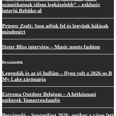
számíthatnak tőlem legközelebb” – exkluzív
interjú Rebūke-al
Prieger Zsolt: Sose adjuk fel és legyünk hálásak
mindenért
Sister Bliss interview – Music meets fashion
Beszámolók
Legendák és az új hullám – Ilyen volt a 2026-os B
My Lake zárónapja
Extrema Outdoor Belgium – A hétköznapi
emberek Tomorrowlandje
Beszámoló – SopronFest 2026: amikor a város lett