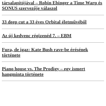
társalapítójával – Robin Ebinger a Time Warp és
SONUS szervezője válaszol
33 deep cut a 33 éves Orbital életművéből
Az új kedvenc régizenéd 7. – EBM
Fura, de igaz: Kate Bush rave-be érésének
története
Piano house vs. The Prodigy – egy ismert
hangminta története
Interjúk
„A rajongók sosem tudhatják igazán,
mire számíthatnak tőlem legközelebb” –