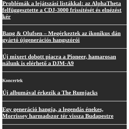
Problémák a lejátszási listákkal: az AlphaTheta
felfüggesztette a CDJ-3000 frissítését és elnézést
kér
Bang & Olufsen – Megérkeztek az ikonikus dán
gyártó újgenerációs hangszórói
Új mixert dobott piacra a Pioneer, hamarosan
nálunk is elérhető a DJM-A9
Koncertek
Új albumával érkezik a The Rumjacks
Egy generáció hangja, a legendás énekes,
Morrissey harmadszor tér vissza Budapestre