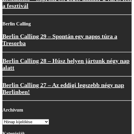
a fesztivál
Berlin Calling
Berlin Calling 29 – Spontán egy napos túra a
Tresorba
Berlin Calling 28 – Húsz helyen jártunk négy nap
alatt
Berlin Calling 27 – Az eddigi legszebb négy nap
Berlinben!
Archívum
Archívum
Kategóriák